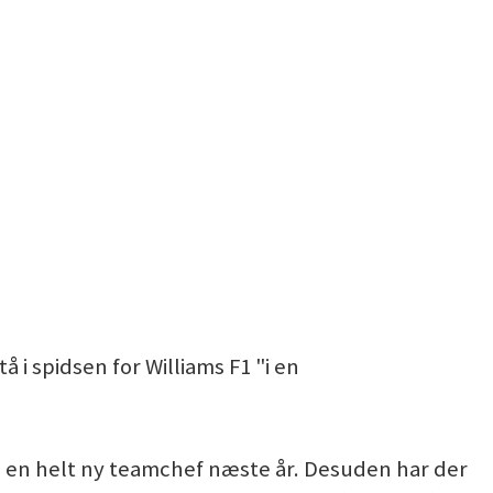
å i spidsen for Williams F1 "i en
te en helt ny teamchef næste år. Desuden har der