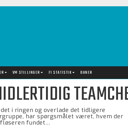
ER
VM STILLINGER
F1 STATISTIK
BANER
IDLERTIDIG TEAMCH
et i ringen og overlade det tidligere
orgruppe, har spørgsmålet været, hvem der
 afløseren fundet…