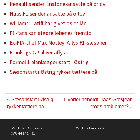
Renault sender Enstone-ansatte på orlov
Haas F1 sender ansatte på orlov
Williams: Latifi har givet os et lån
F1-fans kan afgøre løbenes fremtid
Ex-FIA-chef Max Mosley: Aflys F1-sæsonen
Frankrigs GP bliver aflyst
Formel 1 planlægger start i Østrig
Sæsonstart i Østrig rykker tættere på
« Sæsonstart i Østrig
Hvorfor beholdt Haas Grosjean
rykker tættere på
trods problemer? »
BMF1.dk - Danmark
BMF1.dk Facebook
CVR: 44 94 24 61