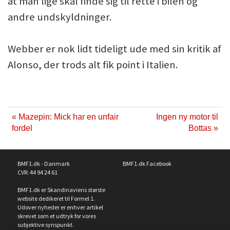
at man lige skal finde sig til rette i bilen og
andre undskyldninger.
Webber er nok lidt tideligt ude med sin kritik af
Alonso, der trods alt fik point i Italien.
« Mazepin: Mick har en unfair
Ingen ny motor til
fordel
Bottas »
BMF1.dk - Danmark
BMF1.dk Facebook
CVR: 44 94 24 61
BMF1.dk er Skandinaviens største
website dedikeret til Formel 1.
Udover nyheder er enhver artikel
skrevet som et udtryk for vores
subjektive synspunkt.