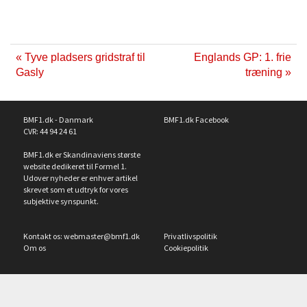
« Tyve pladsers gridstraf til
Englands GP: 1. frie
Gasly
træning »
BMF1.dk - Danmark
BMF1.dk Facebook
CVR: 44 94 24 61
BMF1.dk er Skandinaviens største
website dedikeret til Formel 1.
Udover nyheder er enhver artikel
skrevet som et udtryk for vores
subjektive synspunkt.
Kontakt os:
webmaster@bmf1.dk
Privatlivspolitik
Om os
Cookiepolitik