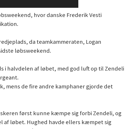
løbsweekend, hvor danske Frederik Vesti
ikation.
 tredjeplads, da teamkammeraten, Logan
 sidste løbsweekend.
s i halvdelen af løbet, med god luft op til Zendeli
argeant.
, mens de fire andre kamphaner gjorde det
skeren først kunne kæmpe sig forbi Zendeli, og
l af løbet. Hughed havde ellers kæmpet sig