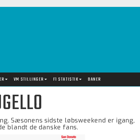
ER
VM STILLINGER
F1 STATISTIK
BANER
UGELLO
ng. Sæsonens sidste løbsweekend er igang,
e blandt de danske fans.