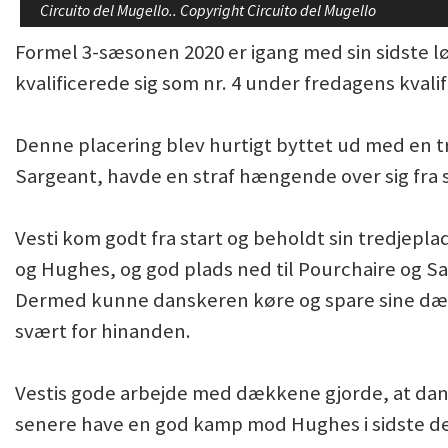
Circuito del Mugello.. Copyright Circuito del Mugello
Formel 3-sæsonen 2020 er igang med sin sidste 
kvalificerede sig som nr. 4 under fredagens kvalif
Denne placering blev hurtigt byttet ud med en
Sargeant, havde en straf hængende over sig fra
Vesti kom godt fra start og beholdt sin tredjeplad
og Hughes, og god plads ned til Pourchaire og S
Dermed kunne danskeren køre og spare sine dæk
svært for hinanden.
Vestis gode arbejde med dækkene gjorde, at dan
senere have en god kamp mod Hughes i sidste de