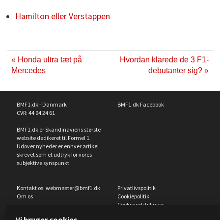
Hamilton eller Verstappen
« Honda ultra tæt på
Hvordan klarede de 3 F1-
Mercedes
debutanter sig? »
BMF1.dk - Danmark
BMF1.dk Facebook
CVR: 44 94 24 61
BMF1.dk er Skandinaviens største
website dedikeret til Formel 1.
Udover nyheder er enhver artikel
skrevet som et udtryk for vores
subjektive synspunkt.
Kontakt os:
webmaster@bmf1.dk
Privatlivspolitik
Om os
Cookiepolitik
Cookieindstillinger
Vi bruger cookies