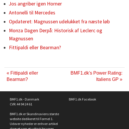
Jos angriber igen Horner
Antonelli til Mercedes
Opdateret: Magnussen udelukket fra næste løb
Monza Dagen Derpå: Historisk af Leclerc og
Magnussen
Fittipaldi eller Bearman?
« Fittipaldi eller
BMF1.dk's Power Rating:
Bearman?
Italiens GP »
BMF1.dk - Danmark
BMF1.dk Facebook
CVR: 44 94 24 61
BMF1.dk er Skandinaviens største
website dedikeret til Formel 1.
Udover nyheder er enhver artikel
skrevet som et udtryk for vores