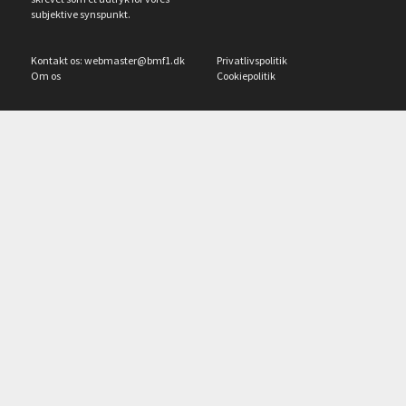
subjektive synspunkt.
Kontakt os:
webmaster@bmf1.dk
Privatlivspolitik
Om os
Cookiepolitik