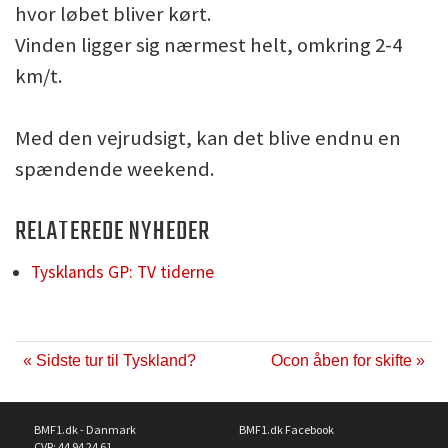
hvor løbet bliver kørt.
Vinden ligger sig nærmest helt, omkring 2-4
km/t.
Med den vejrudsigt, kan det blive endnu en
spændende weekend.
RELATEREDE NYHEDER
Tysklands GP: TV tiderne
« Sidste tur til Tyskland?
Ocon åben for skifte »
BMF1.dk - Danmark
BMF1.dk Facebook
CVR: 44 94 24 61