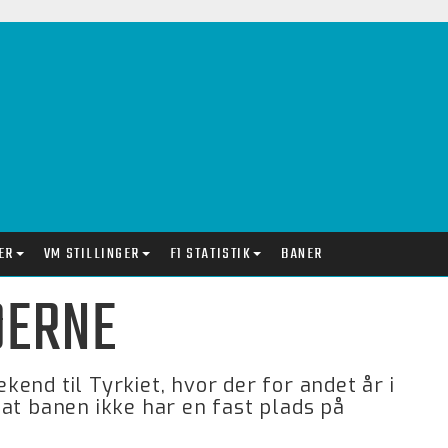
ER
VM STILLINGER
F1 STATISTIK
BANER
DERNE
end til Tyrkiet, hvor der for andet år i
r at banen ikke har en fast plads på