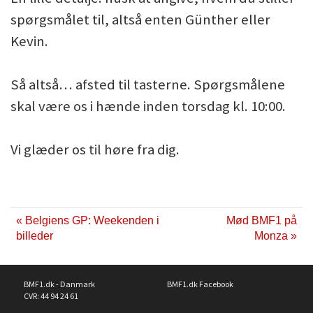
spørgsmålet til, altså enten Günther eller
Kevin.
Så altså… afsted til tasterne. Spørgsmålene
skal være os i hænde inden torsdag kl. 10:00.
Vi glæder os til høre fra dig.
« Belgiens GP: Weekenden i
Mød BMF1 på
billeder
Monza »
BMF1.dk - Danmark
BMF1.dk Facebook
CVR: 44 94 24 61