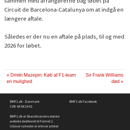
sammen med arrangørerne bag løbet på
Circuit de Barcelona-Catalunya om at indgå en
længere aftale.
Således er der nu en aftale på plads, til og med
2026 for løbet.
« Dmitri Mazepin: Køb af F1-team
Sir Frank Williams
en mulighed
død »
BMF1.dk - Danmark
BMF1.dk Facebook
CVR: 44 94 24 61
BMF1.dk er Skandinaviens største
website dedikeret til Formel 1.
Udover nyheder er enhver artikel