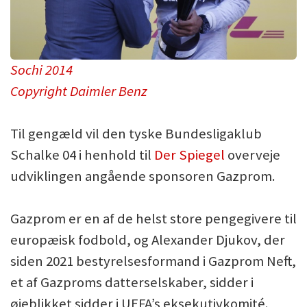
Sochi 2014
Copyright Daimler Benz
Til gengæld vil den tyske Bundesligaklub
Schalke 04 i henhold til
Der Spiegel
overveje
udviklingen angående sponsoren Gazprom.
Gazprom er en af de helst store pengegivere til
europæisk fodbold, og Alexander Djukov, der
siden 2021 bestyrelsesformand i Gazprom Neft,
et af Gazproms datterselskaber, sidder i
øjeblikket sidder i UEFA’s eksekutivkomité.