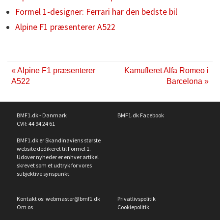
Formel 1-designer: Ferrari har den bedste bil
Alpine F1 præsenterer A522
« Alpine F1 præsenterer
Kamufleret Alfa Romeo i
A522
Barcelona »
BMF1.dk - Danmark
BMF1.dk Facebook
CVR: 44 94 24 61
BMF1.dk er Skandinaviens største
website dedikeret til Formel 1.
Udover nyheder er enhver artikel
skrevet som et udtryk for vores
subjektive synspunkt.
Kontakt os:
webmaster@bmf1.dk
Privatlivspolitik
Om os
Cookiepolitik