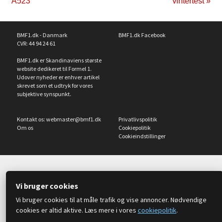
A523
vintertest »
BMF1.dk - Danmark
BMF1.dk Facebook
CVR: 44 94 24 61
BMF1.dk er Skandinaviens største
website dedikeret til Formel 1.
Udover nyheder er enhver artikel
skrevet som et udtryk for vores
subjektive synspunkt.
Kontakt os:
webmaster@bmf1.dk
Privatlivspolitik
Om os
Cookiepolitik
Cookieindstillinger
Vi bruger cookies
Vi bruger cookies til at måle trafik og vise annoncer. Nødvendige
cookies er altid aktive. Læs mere i vores
cookiepolitik
.