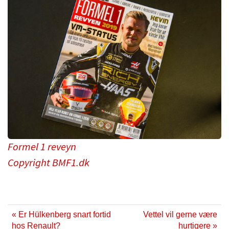
Formel 1 reveyn
Copyright BMF1.dk
« Er Hülkenberg snart fortid
Vettel vil gerne være
hos Renault?
hurtigere »