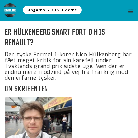
Ungarns GP: TV-tiderne
ER HÜLKENBERG SNART FORTID HOS
RENAULT?
Den tyske Formel 1-kører Nico Hülkenberg har
fået meget kritik for sin kørefejl under
Tysklands grand prix sidste uge. Men der er
endnu mere modvind på vej fra Frankrig mod
den erfarne tysker.
OM SKRIBENTEN