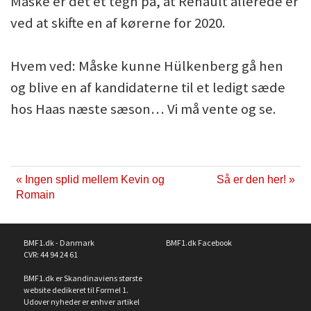
Måske er det et tegn på, at Renault allerede er
ved at skifte en af kørerne for 2020.
Hvem ved: Måske kunne Hülkenberg gå hen
og blive en af kandidaterne til et ledigt sæde
hos Haas næste sæson… Vi må vente og se.
« Ingen splid mellem Kevin og
Så er den her! »
Romain
BMF1.dk - Danmark
BMF1.dk Facebook
CVR: 44 94 24 61
BMF1.dk er Skandinaviens største
website dedikeret til Formel 1.
Udover nyheder er enhver artikel