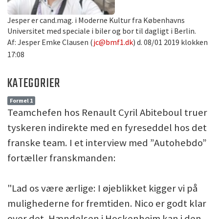
Jesper er cand.mag. i Moderne Kultur fra Københavns
Universitet med speciale i biler og bor til dagligt i Berlin.
Af: Jesper Emke Clausen (
jc@bmf1.dk
) d. 08/01 2019 klokken
17:08
KATEGORIER
Formel 1
Teamchefen hos Renault Cyril Abiteboul truer
tyskeren indirekte med en fyreseddel hos det
franske team. I et interview med ”Autohebdo”
fortæller franskmanden:
"Lad os være ærlige: I øjeblikket kigger vi på
mulighederne for fremtiden. Nico er godt klar
over det. Hændelsen i Hockenheim kan i den