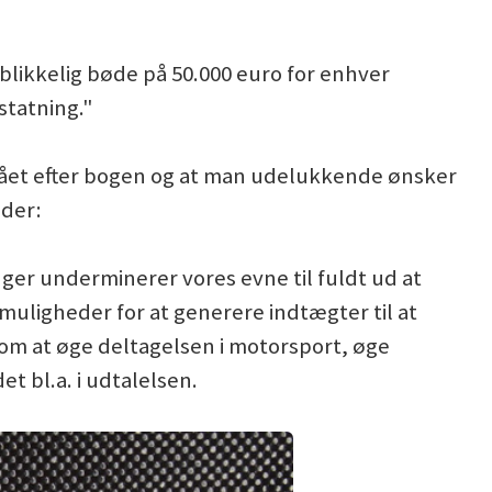
blikkelig bøde på 50.000 euro for enhver
statning."
er gået efter bogen og at man udelukkende ønsker
eder:
nger underminerer vores evne til fuldt ud at
 muligheder for at generere indtægter til at
om at øge deltagelsen i motorsport, øge
t bl.a. i udtalelsen.