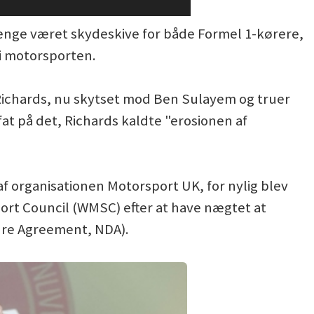
ge været skydeskive for både Formel 1-kørere,
i motorsporten.
Richards, nu skytset mod Ben Sulayem og truer
 på det, Richards kaldte "erosionen af
af organisationen Motorsport UK, for nylig blev
Sport Council (WMSC) efter at have nægtet at
ure Agreement, NDA).