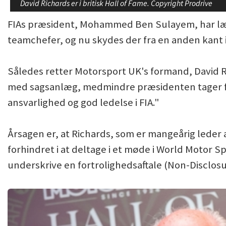
David Richards er i britisk Hall of Fame. Copyright Prodrive
FIAs præsident, Mohammed Ben Sulayem, har læn
teamchefer, og nu skydes der fra en anden kant 
Således retter Motorsport UK's formand, David 
med sagsanlæg, medmindre præsidenten tager fat
ansvarlighed og god ledelse i FIA."
Årsagen er, at Richards, som er mangeårig leder 
forhindret i at deltage i et møde i World Motor 
underskrive en fortrolighedsaftale (Non-Disclos