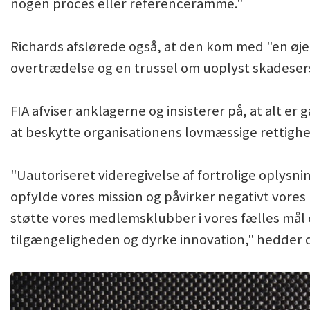
nogen proces eller referenceramme."
Richards afslørede også, at den kom med "en øje
overtrædelse og en trussel om uoplyst skadeser
FIA afviser anklagerne og insisterer på, at alt 
at beskytte organisationens lovmæssige rettigh
"Uautoriseret videregivelse af fortrolige oplysni
opfylde vores mission og påvirker negativt vores
støtte vores medlemsklubber i vores fælles mål 
tilgængeligheden og dyrke innovation," hedder de