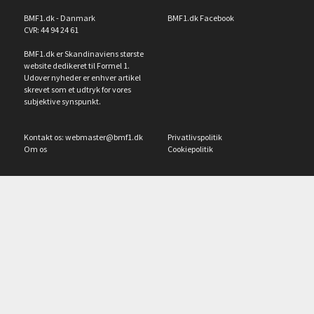
BMF1.dk - Danmark
BMF1.dk Facebook
CVR: 44 94 24 61
BMF1.dk er Skandinaviens største
website dedikeret til Formel 1.
Udover nyheder er enhver artikel
skrevet som et udtryk for vores
subjektive synspunkt.
Kontakt os:
webmaster@bmf1.dk
Privatlivspolitik
Om os
Cookiepolitik