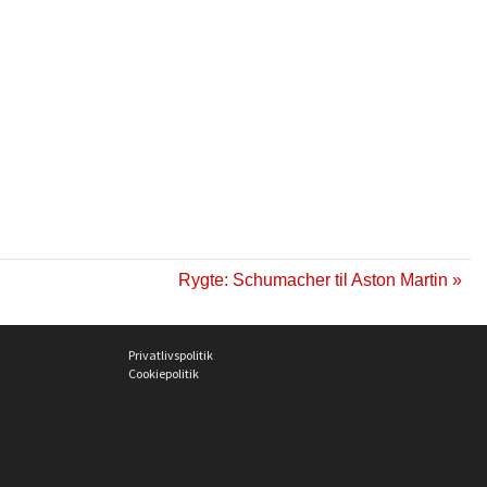
Rygte: Schumacher til Aston Martin »
Privatlivspolitik
Cookiepolitik