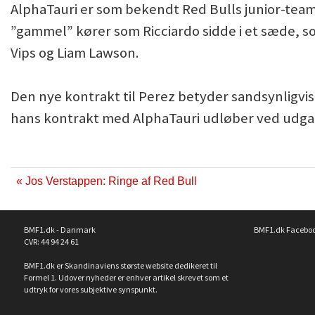
AlphaTauri er som bekendt Red Bulls junior-tea
”gammel” kører som Ricciardo sidde i et sæde, s
Vips og Liam Lawson.
Den nye kontrakt til Perez betyder sandsynligvis o
hans kontrakt med AlphaTauri udløber ved udga
« Jos Verstappen: Ringe af Red Bull
BMF1.dk - Danmark
BMF1.dk Facebo
CVR: 44 94 24 61
BMF1.dk er Skandinaviens største website dedikeret til
Formel 1. Udover nyheder er enhver artikel skrevet som et
udtryk for vores subjektive synspunkt.