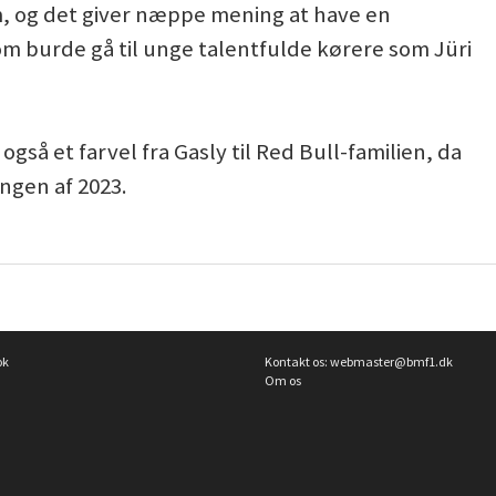
m, og det giver næppe mening at have en
om burde gå til unge talentfulde kørere som Jüri
gså et farvel fra Gasly til Red Bull-familien, da
ngen af 2023.
ok
Kontakt os:
webmaster@bmf1.dk
Om os