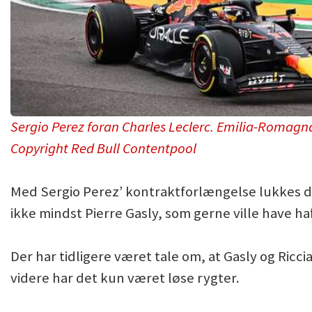
Sergio Perez foran Charles Leclerc. Emilia-Romagn
Copyright Red Bull Contentpool
Med Sergio Perez’ kontraktforlængelse lukkes dø
ikke mindst Pierre Gasly, som gerne ville have ha
Der har tidligere været tale om, at Gasly og Ricci
videre har det kun været løse rygter.