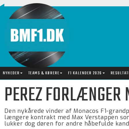
NYHEDER
TEAMS & KØRERE
F1 KALENDER 2026
RESULTAT
PEREZ FORLÆNGER 
Den nykårede vinder af Monacos F1-grandpr
længere kontrakt med Max Verstappen so
lukker dog døren for andre håbefulde kand