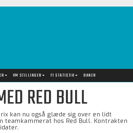
ER
VM STILLINGER
F1 STATISTIK
BANER
MED RED BULL
ix kan nu også glæde sig over en lidt
m teamkammerat hos Red Bull. Kontrakten
idater.