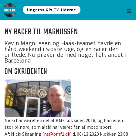
Ungarns GP: TV-tiderne
NY RACER TIL MAGNUSSEN
Kevin Magnussen og Haas-teamet havde en
hård weekend i sidste uge, og en racer der
drillede. Nu prøver de med noget helt andet i
Barcelona.
OM SKRIBENTEN
Nicki har været en del af BMF1.dk siden 2018, og han er en
stor bilnørd, som altid har været fan af motorsport.
Af: Nicki Skaaning (
ns@bmf1.dk
) d. 08/13 2020 klokken 23:08