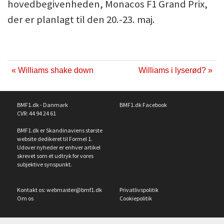
hovedbegivenheden, Monacos F1 Grand Prix,
der er planlagt til den 20.-23. maj.
« Williams shake down
Williams i lyserød? »
BMF1.dk - Danmark
BMF1.dk Facebook
CVR: 44 94 24 61
BMF1.dk er Skandinaviens største
website dedikeret til Formel 1.
Udover nyheder er enhver artikel
skrevet som et udtryk for vores
subjektive synspunkt.
Kontakt os:
webmaster@bmf1.dk
Privatlivspolitik
Om os
Cookiepolitik