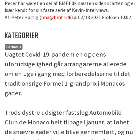
Peter har været en del af BMF1.dk næsten siden starten og er
især kendt for sin faste serie af Kevin-interviews.
Af: Peter Hartig (
pha@bmf1.dk
) d. 02/18 2021 klokken 10:02
KATEGORIER
Formel 1
Uagtet Covid-19-pandemien og dens
uforudsigelighed går arrangørerne allerede
om en uge i gang med forberedelserne til det
traditionsrige Formel 1-grandprix i Monacos
gader.
Trods dystre udsigter fastslog Automobile
Club de Monaco helt tilbage i januar, at løbet i
de snævre gader ville blive gennemført, og nu