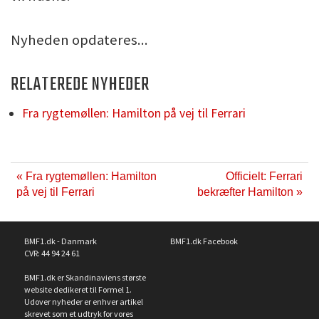
Nyheden opdateres...
RELATEREDE NYHEDER
Fra rygtemøllen: Hamilton på vej til Ferrari
« Fra rygtemøllen: Hamilton
Officielt: Ferrari
på vej til Ferrari
bekræfter Hamilton »
BMF1.dk - Danmark
BMF1.dk Facebook
CVR: 44 94 24 61
BMF1.dk er Skandinaviens største
website dedikeret til Formel 1.
Udover nyheder er enhver artikel
skrevet som et udtryk for vores