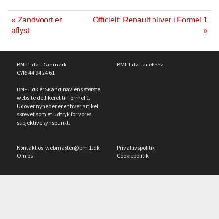
« Zandvoort er
Officielt: Renault bliver i Formel 1
aflyst
»
BMF1.dk - Danmark
BMF1.dk Facebook
CVR: 44 94 24 61
BMF1.dk er Skandinaviens største
website dedikeret til Formel 1.
Udover nyheder er enhver artikel
skrevet som et udtryk for vores
subjektive synspunkt.
Kontakt os:
webmaster@bmf1.dk
Privatlivspolitik
Om os
Cookiepolitik