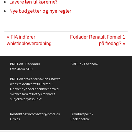
Lavere løn til kørerne?
Nye budgetter og nye regler
« FIA indfører
Forlader Renault Formel 1
whistleblowerordning
på fredag? »
BMF1.dk - Danmark
BMF1.dk Facebook
CVR: 44 94 24 61
BMF1.dk er Skandinaviens største
website dedikeret til Formel 1.
Udover nyheder er enhver artikel
skrevet som et udtryk for vores
subjektive synspunkt.
Kontakt os:
webmaster@bmf1.dk
Privatlivspolitik
Om os
Cookiepolitik