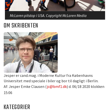
McLaren pitstop i USA. Copyright McLaren Media
OM SKRIBENTEN
Jesper er cand.mag. i Moderne Kultur fra Københavns
Universitet med speciale i biler og bor til dagligt i Berlin.
Af: Jesper Emke Clausen (
jc@bmf1.dk
) d. 06/18 2020 klokken
15:06
KATEGORIER