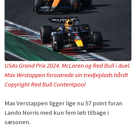
USAs Grand Prix 2024. McLaren og Red Bull i duel.
Max Verstappen forsvarede sin tredjeplads hårdt
Copyright Red Bull Contentpool
Max Verstappen ligger lige nu 57 point foran
Lando Norris med kun fem løb tilbage i
sæsonen.