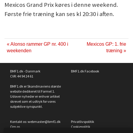
Mexicos Grand Prix køres i denne weekend.
Første frie træning kan ses kl 20:30 i aften.
« Alonso rammer GP nr. 400 i
Mexicos GP: 1. frie
weekenden
træning »
BMF1.dk - Danmark
BMF1.dk Facebook
CVR: 44 94 24 61
BMF1.dk er Skandinaviens største
website dedikeret til Formel 1.
Udover nyheder er enhver artikel
skrevet som et udtryk for vores
subjektive synspunkt.
Kontakt os:
webmaster@bmf1.dk
Privatlivspolitik
Om os
Cookiepolitik
Cookieindstillinger