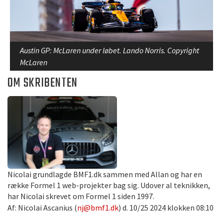
Austin GP: McLaren under løbet. Lando Norris. Copyright
McLaren
OM SKRIBENTEN
Nicolai grundlagde BMF1.dk sammen med Allan og har en
række Formel 1 web-projekter bag sig. Udover al teknikken,
har Nicolai skrevet om Formel 1 siden 1997.
Af: Nicolai Ascanius (
nj@bmf1.dk
) d. 10/25 2024 klokken 08:10