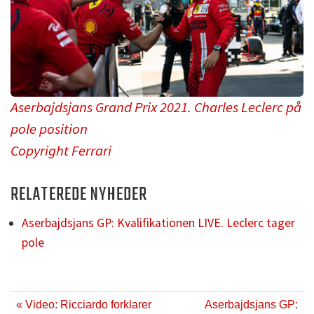
Aserbajdsjans Grand Prix 2021. Charles Leclerc på
pole position
Copyright Ferrari
RELATEREDE NYHEDER
Aserbajdsjans GP: Kvalifikationen LIVE. Leclerc tager
pole
« Video: Ricciardo forklarer
Aserbajdsjans GP: