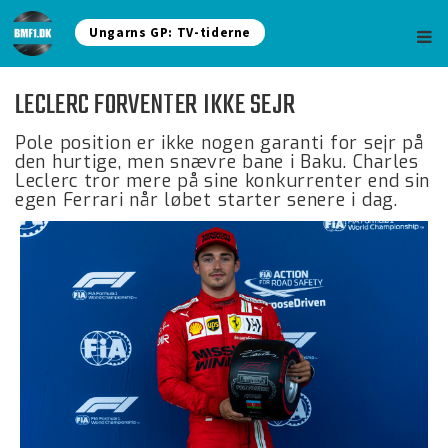
Ungarns GP: TV-tiderne
LECLERC FORVENTER IKKE SEJR
Pole position er ikke nogen garanti for sejr på
den hurtige, men snævre bane i Baku. Charles
Leclerc tror mere på sine konkurrenter end sin
egen Ferrari når løbet starter senere i dag.