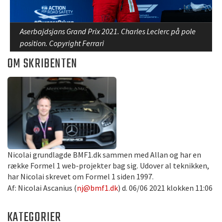
Aserbajdsjans Grand Prix 2021. Charles Leclerc på pole
position. Copyright Ferrari
OM SKRIBENTEN
Nicolai grundlagde BMF1.dk sammen med Allan og har en
række Formel 1 web-projekter bag sig. Udover al teknikken,
har Nicolai skrevet om Formel 1 siden 1997.
Af: Nicolai Ascanius (
nj@bmf1.dk
) d. 06/06 2021 klokken 11:06
KATEGORIER