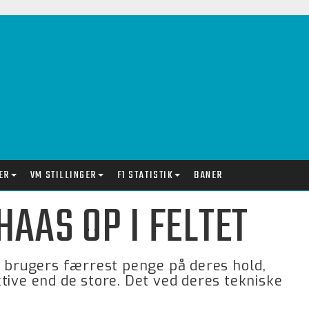
ER
VM STILLINGER
F1 STATISTIK
BANER
AAS OP I FELTET
r brugers færrest penge på deres hold,
tive end de store. Det ved deres tekniske