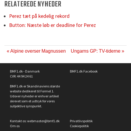
RELATEREDE NYHEDER
Perez tæt på kedelig rekord
Button: Næste løb er deadline for Perez
« Alpine overser Magnussen
Ungarns GP: TV-tiderne »
BMF1.dk - Danmark
BMF1.dk Facebook
CVR: 44 94 24 61
BMF1.dk er Skandinaviens største
website dedikeret til Formel 1.
Udover nyheder er enhver artikel
skrevet som et udtryk for vores
subjektive synspunkt.
Kontakt os:
webmaster@bmf1.dk
Privatlivspolitik
Om os
Cookiepolitik