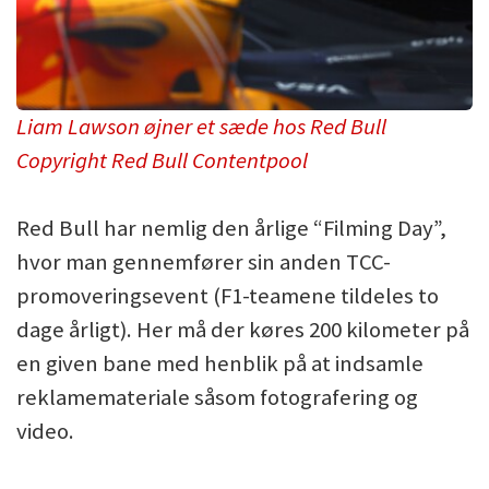
Liam Lawson øjner et sæde hos Red Bull
Copyright Red Bull Contentpool
Red Bull har nemlig den årlige “Filming Day”,
hvor man gennemfører sin anden TCC-
promoveringsevent (F1-teamene tildeles to
dage årligt). Her må der køres 200 kilometer på
en given bane med henblik på at indsamle
reklamemateriale såsom fotografering og
video.