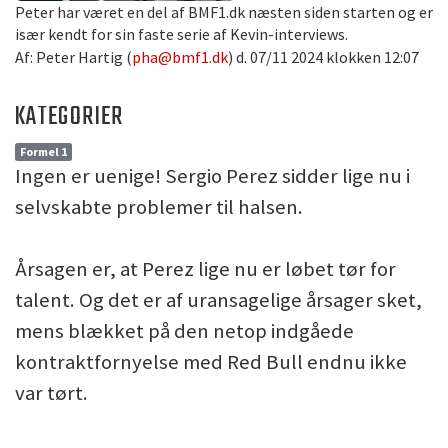
Peter har været en del af BMF1.dk næsten siden starten og er
især kendt for sin faste serie af Kevin-interviews.
Af: Peter Hartig (
pha@bmf1.dk
) d. 07/11 2024 klokken 12:07
KATEGORIER
Formel 1
Ingen er uenige! Sergio Perez sidder lige nu i
selvskabte problemer til halsen.
Årsagen er, at Perez lige nu er løbet tør for
talent. Og det er af uransagelige årsager sket,
mens blækket på den netop indgåede
kontraktfornyelse med Red Bull endnu ikke
var tørt.