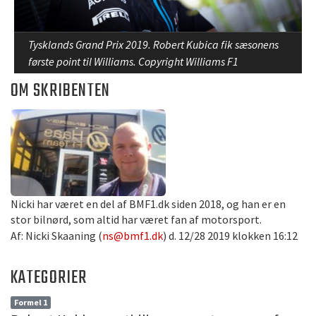
Tysklands Grand Prix 2019. Robert Kubica fik sæsonens
første point til Williams. Copyright Williams F1
OM SKRIBENTEN
Nicki har været en del af BMF1.dk siden 2018, og han er en
stor bilnørd, som altid har været fan af motorsport.
Af: Nicki Skaaning (
ns@bmf1.dk
) d. 12/28 2019 klokken 16:12
KATEGORIER
Formel 1