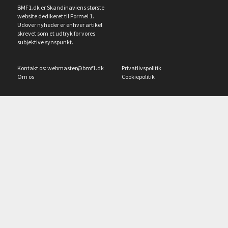
BMF1.dk er Skandinaviens største
website dedikeret til Formel 1.
Udover nyheder er enhver artikel
skrevet som et udtryk for vores
subjektive synspunkt.
Kontakt os:
webmaster@bmf1.dk
Privatlivspolitik
Om os
Cookiepolitik