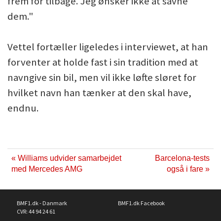
frem for tilbage. Jeg ønsker ikke at savne
dem."
Vettel fortæller ligeledes i interviewet, at han
forventer at holde fast i sin tradition med at
navngive sin bil, men vil ikke løfte sløret for
hvilket navn han tænker at den skal have,
endnu.
« Williams udvider samarbejdet
Barcelona-tests
med Mercedes AMG
også i fare »
BMF1.dk - Danmark
BMF1.dk Facebook
CVR: 44 94 24 61