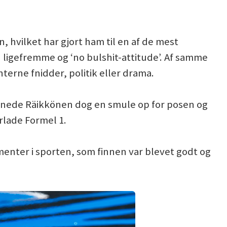
, hvilket har gjort ham til en af de mest
n ligefremme og ‘no bulshit-attitude’. Af samme
nterne fnidder, politik eller drama.
 åbnede Räikkönen dog en smule op for posen og
orlade Formel 1.
lementer i sporten, som finnen var blevet godt og