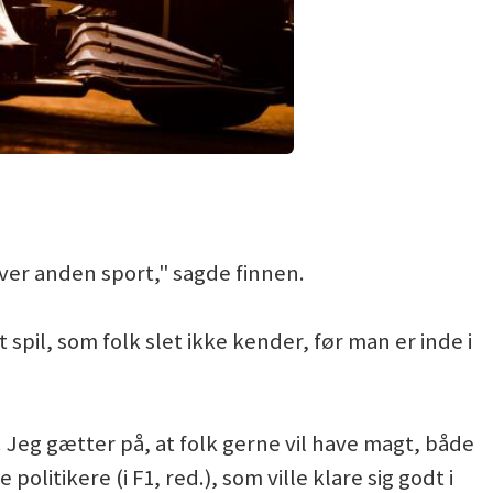
ver anden sport," sagde finnen.
 spil, som folk slet ikke kender, før man er inde i
. Jeg gætter på, at folk gerne vil have magt, både
olitikere (i F1, red.), som ville klare sig godt i