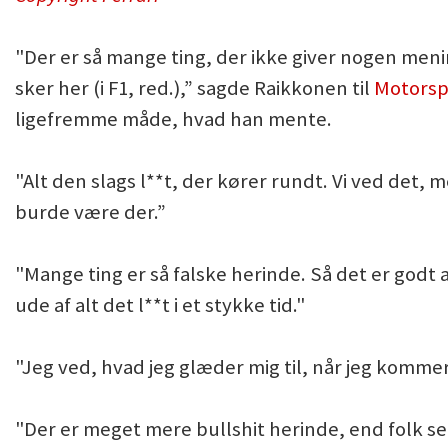
"Der er så mange ting, der ikke giver nogen mening
sker her (i F1, red.),” sagde Raikkonen til
Motorsp
ligefremme måde, hvad han mente.
"Alt den slags l**t, der kører rundt. Vi ved det, 
burde være der.”
"Mange ting er så falske herinde. Så det er godt
ude af alt det l**t i et stykke tid."
"Jeg ved, hvad jeg glæder mig til, når jeg kommer
"Der er meget mere bullshit herinde, end folk s