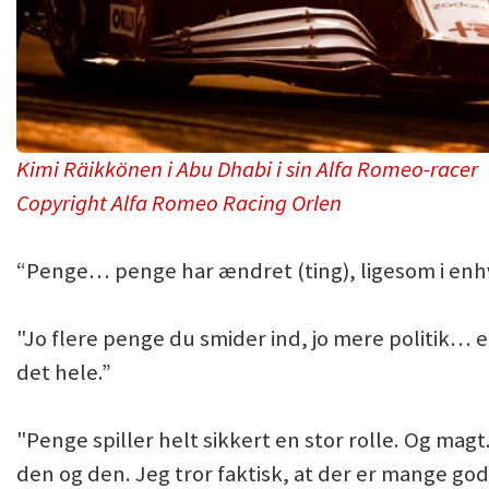
Kimi Räikkönen i Abu Dhabi i sin Alfa Romeo-racer
Copyright Alfa Romeo Racing Orlen
“Penge… penge har ændret (ting), ligesom i enh
"Jo flere penge du smider ind, jo mere politik… et
det hele.”
"Penge spiller helt sikkert en stor rolle. Og magt
den og den. Jeg tror faktisk, at der er mange gode p