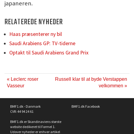
japaneren.
RELATEREDE NYHEDER
Haas præsenterer ny bil
Saudi Arabiens GP: TV-tiderne
Optakt til Saudi Arabiens Grand Prix
« Leclerc roser
Russell klar til at byde Verstappen
Vasseur
velkommen »
BMF1.dk - Danmark
BMF1.dk Facebook
CVR: 44 94 24 61
BMF1.dk er Skandinaviens største
website dedikeret til Formel 1.
Udover nyheder er enhver artikel