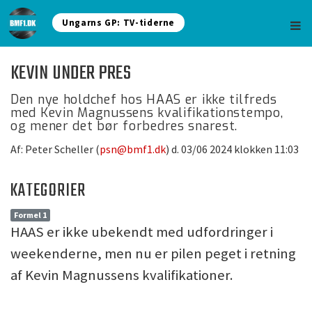
Ungarns GP: TV-tiderne
KEVIN UNDER PRES
Den nye holdchef hos HAAS er ikke tilfreds
med Kevin Magnussens kvalifikationstempo,
og mener det bør forbedres snarest.
Af: Peter Scheller (
psn@bmf1.dk
) d. 03/06 2024 klokken 11:03
KATEGORIER
Formel 1
HAAS er ikke ubekendt med udfordringer i
weekenderne, men nu er pilen peget i retning
af Kevin Magnussens kvalifikationer.