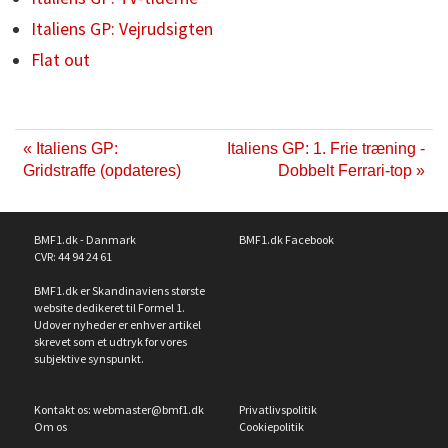
Italiens GP: Vejrudsigten
Flat out
« Italiens GP:
Italiens GP: 1. Frie træning -
Gridstraffe (opdateres)
Dobbelt Ferrari-top »
BMF1.dk - Danmark
BMF1.dk Facebook
CVR: 44 94 24 61
BMF1.dk er Skandinaviens største
website dedikeret til Formel 1.
Udover nyheder er enhver artikel
skrevet som et udtryk for vores
subjektive synspunkt.
Kontakt os:
webmaster@bmf1.dk
Privatlivspolitik
Om os
Cookiepolitik