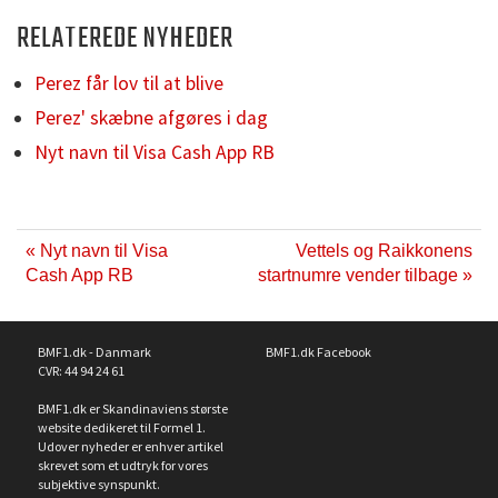
RELATEREDE NYHEDER
Perez får lov til at blive
Perez' skæbne afgøres i dag
Nyt navn til Visa Cash App RB
« Nyt navn til Visa
Vettels og Raikkonens
Cash App RB
startnumre vender tilbage »
BMF1.dk - Danmark
BMF1.dk Facebook
CVR: 44 94 24 61
BMF1.dk er Skandinaviens største
website dedikeret til Formel 1.
Udover nyheder er enhver artikel
skrevet som et udtryk for vores
subjektive synspunkt.