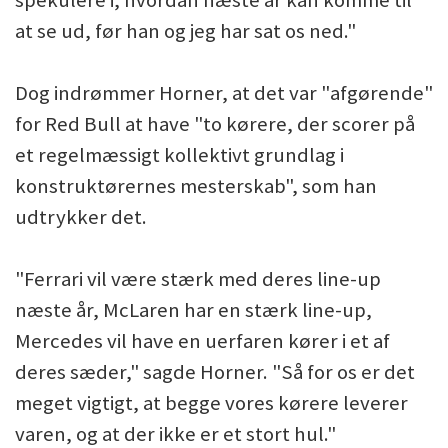
spekulere i, hvordan næste år kan komme til
at se ud, før han og jeg har sat os ned."
Dog indrømmer Horner, at det var "afgørende"
for Red Bull at have "to kørere, der scorer på
et regelmæssigt kollektivt grundlag i
konstruktørernes mesterskab", som han
udtrykker det.
"Ferrari vil være stærk med deres line-up
næste år, McLaren har en stærk line-up,
Mercedes vil have en uerfaren kører i et af
deres sæder," sagde Horner. "Så for os er det
meget vigtigt, at begge vores kørere leverer
varen, og at der ikke er et stort hul."