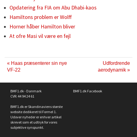
Opdatering fra FIA om Abu Dhabi-kaos
Hamiltons problem er Wolff
Horner håber Hamilton bliver
At ofre Masi vil være en fejl
« Haas præsenterer sin nye
Udfordrende
VF-22
aerodynamik »
BMF1.dk - Danmark
BMF1.dk Facebook
CVR: 44 94 24 61
BMF1.dk er Skandinaviens største
website dedikeret til Formel 1.
Udover nyheder er enhver artikel
skrevet som et udtryk for vores
subjektive synspunkt.