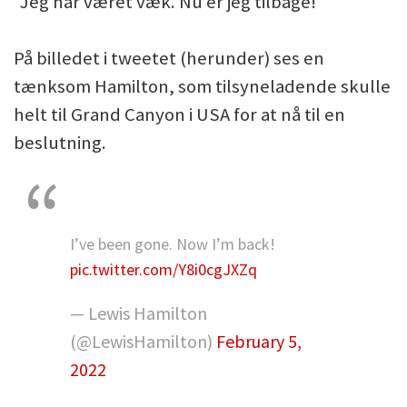
"Jeg har været væk. Nu er jeg tilbage!"
På billedet i tweetet (herunder) ses en
tænksom Hamilton, som tilsyneladende skulle
helt til Grand Canyon i USA for at nå til en
beslutning.
I’ve been gone. Now I’m back!
pic.twitter.com/Y8i0cgJXZq
— Lewis Hamilton
(@LewisHamilton)
February 5,
2022