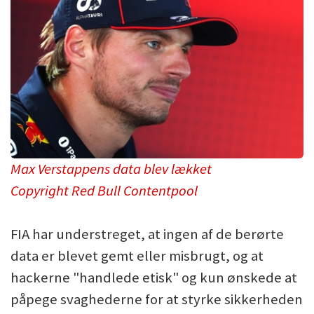
Max Verstappens data blev lækket
Copyright Red Bull Contentpool
FIA har understreget, at ingen af de berørte
data er blevet gemt eller misbrugt, og at
hackerne "handlede etisk" og kun ønskede at
påpege svaghederne for at styrke sikkerheden