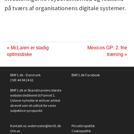
på tværs af organisationens digitale systemer.
« McLaren er stadig
Mexicos GP: 2. frie
optimistiske
træning »
BMF1.dk - Danmark
BMF1.dk Facebook
CVR: 44 94 24 61
BMF1.dk er Skandinaviens største
website dedikeret til Formel 1.
Udover nyheder er enhver artikel
skrevet som et udtryk for vores
subjektive synspunkt.
Kontakt os:
webmaster@bmf1.dk
Privatlivspolitik
Om os
Cookiepolitik