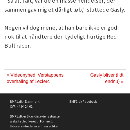
"Så alt i alt, var de en masse hendelser, der
sammen gav mig et dårligt løb," sluttede Gasly.
Nogen vil dog mene, at han bare ikke er god
nok til at håndtere den tydeligt hurtige Red
Bull racer.
« Videonyhed: Verstappens
Gasly bliver (lidt
overhaling af Leclerc
endnu) »
BMF1.dk - Danmark
BMF1.dk Facebook
CVR: 44 94 24 61
BMF1.dk er Skandinaviens største
website dedikeret til Formel 1.
Udover nyheder er enhver artikel