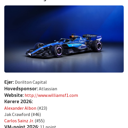
Ejer:
Dorilton Capital
Hovedsponsor:
Atlassian
Website:
http://www.williamsf1.com
Kørere 2026:
Alexander Albon
(#23)
Jak Crawford (#46)
Carlos Sainz Jr.
(#55)
VM-point 2026:
11 point