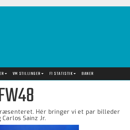
ER
VM STILLINGER
F1 STATISTIK
BANER
 FW48
æsenteret. Hér bringer vi et par billeder
Carlos Sainz Jr.