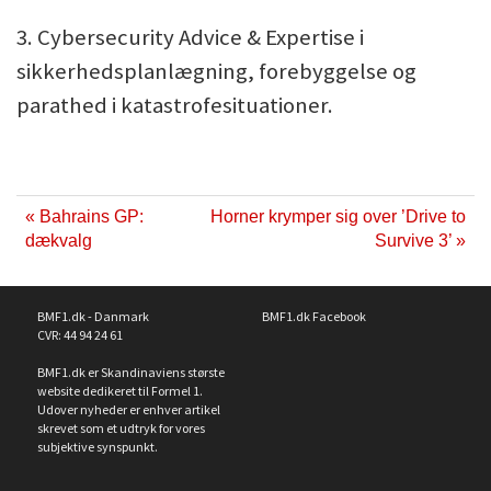
3. Cybersecurity Advice & Expertise i
sikkerhedsplanlægning, forebyggelse og
parathed i katastrofesituationer.
« Bahrains GP:
Horner krymper sig over ’Drive to
dækvalg
Survive 3’ »
BMF1.dk - Danmark
BMF1.dk Facebook
CVR: 44 94 24 61
BMF1.dk er Skandinaviens største
website dedikeret til Formel 1.
Udover nyheder er enhver artikel
skrevet som et udtryk for vores
subjektive synspunkt.