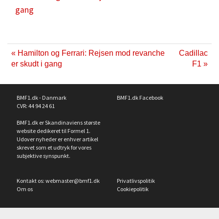
gang
« Hamilton og Ferrari: Rejsen mod revanche
Cadillac
er skudt i gang
F1 »
BMF1.dk - Danmark
BMF1.dk Facebook
CVR: 44 94 24 61
BMF1.dk er Skandinaviens største
website dedikeret til Formel 1.
Udover nyheder er enhver artikel
skrevet som et udtryk for vores
subjektive synspunkt.
Kontakt os:
webmaster@bmf1.dk
Privatlivspolitik
Om os
Cookiepolitik