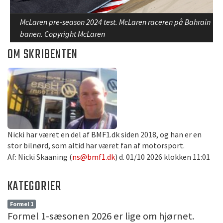
McLaren pre-season 2024 test. McLaren raceren på Bahrain
banen. Copyright McLaren
OM SKRIBENTEN
Nicki har været en del af BMF1.dk siden 2018, og han er en
stor bilnørd, som altid har været fan af motorsport.
Af: Nicki Skaaning (
ns@bmf1.dk
) d. 01/10 2026 klokken 11:01
KATEGORIER
Formel 1
Formel 1-sæsonen 2026 er lige om hjørnet.