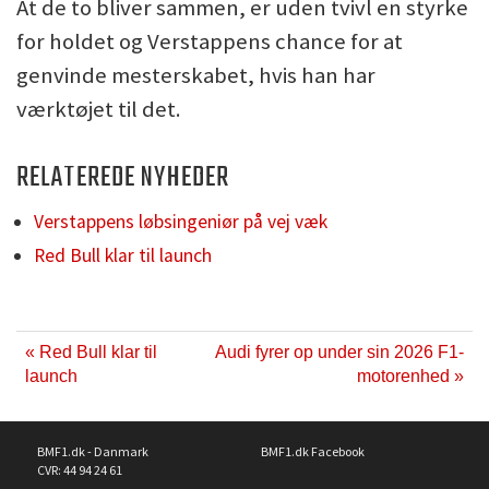
At de to bliver sammen, er uden tvivl en styrke
for holdet og Verstappens chance for at
genvinde mesterskabet, hvis han har
værktøjet til det.
RELATEREDE NYHEDER
Verstappens løbsingeniør på vej væk
Red Bull klar til launch
« Red Bull klar til
Audi fyrer op under sin 2026 F1-
launch
motorenhed »
BMF1.dk - Danmark
BMF1.dk Facebook
CVR: 44 94 24 61