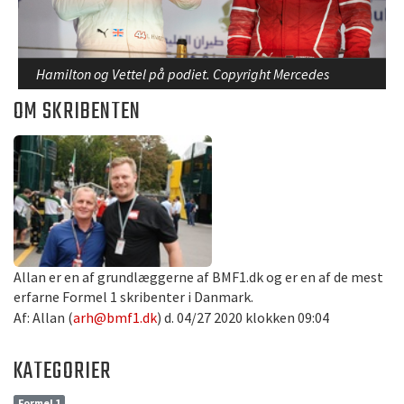
Hamilton og Vettel på podiet. Copyright Mercedes
OM SKRIBENTEN
Allan er en af grundlæggerne af BMF1.dk og er en af de mest
erfarne Formel 1 skribenter i Danmark.
Af: Allan (
arh@bmf1.dk
) d. 04/27 2020 klokken 09:04
KATEGORIER
Formel 1