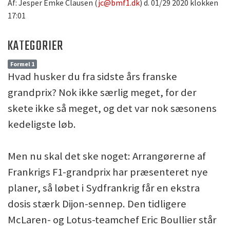
Af: Jesper Emke Clausen (
jc@bmf1.dk
) d. 01/29 2020 klokken
17:01
KATEGORIER
Formel 1
Hvad husker du fra sidste års franske
grandprix? Nok ikke særlig meget, for der
skete ikke så meget, og det var nok sæsonens
kedeligste løb.
Men nu skal det ske noget: Arrangørerne af
Frankrigs F1-grandprix har præsenteret nye
planer, så løbet i Sydfrankrig får en ekstra
dosis stærk Dijon-sennep. Den tidligere
McLaren- og Lotus-teamchef Eric Boullier står