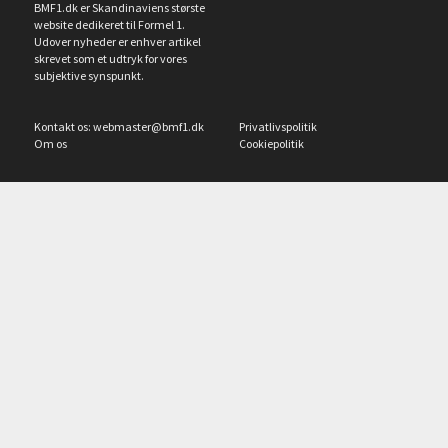
BMF1.dk er Skandinaviens største
website dedikeret til Formel 1.
Udover nyheder er enhver artikel
skrevet som et udtryk for vores
subjektive synspunkt.
Kontakt os:
webmaster@bmf1.dk
Privatlivspolitik
Om os
Cookiepolitik