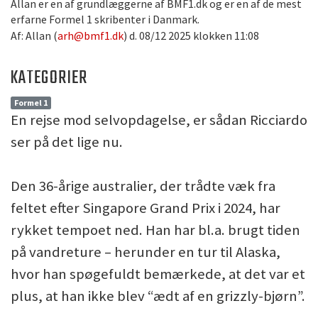
Allan er en af grundlæggerne af BMF1.dk og er en af de mest
erfarne Formel 1 skribenter i Danmark.
Af: Allan (
arh@bmf1.dk
) d. 08/12 2025 klokken 11:08
KATEGORIER
Formel 1
En rejse mod selvopdagelse, er sådan Ricciardo
ser på det lige nu.
Den 36-årige australier, der trådte væk fra
feltet efter Singapore Grand Prix i 2024, har
rykket tempoet ned. Han har bl.a. brugt tiden
på vandreture – herunder en tur til Alaska,
hvor han spøgefuldt bemærkede, at det var et
plus, at han ikke blev “ædt af en grizzly-bjørn”.