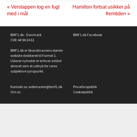
« Verstappen tog en fugl
Hamilton fortsat usikker på
med i mål
fremtiden »
BMF1.dk - Danmark
BMF1.dk Facebook
CVR: 44 94 24 61
BMF1.dk er Skandinaviens største
website dedikeret til Formel 1.
Udover nyheder er enhver artikel
skrevet som et udtryk for vores
subjektive synspunkt.
Kontakt os:
webmaster@bmf1.dk
Privatlivspolitik
Om os
Cookiepolitik