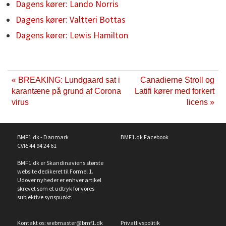
Dagens kører: Lando Norris
Dagens kører: Valtteri Bottas
Dagens kører: Lewis Hamilton
« BREAKING: Lundgaard sat i
Canadierne Stroll og
karantæne på grund af Corona
Latifi kører med forkert
virus
licens »
BMF1.dk - Danmark
BMF1.dk Facebook
CVR: 44 94 24 61
BMF1.dk er Skandinaviens største
website dedikeret til Formel 1.
Udover nyheder er enhver artikel
skrevet som et udtryk for vores
subjektive synspunkt.
Kontakt os:
webmaster@bmf1.dk
Privatlivspolitik