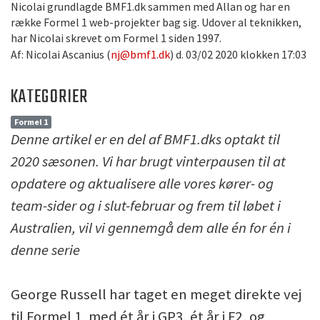
Nicolai grundlagde BMF1.dk sammen med Allan og har en
række Formel 1 web-projekter bag sig. Udover al teknikken,
har Nicolai skrevet om Formel 1 siden 1997.
Af: Nicolai Ascanius (
nj@bmf1.dk
) d. 03/02 2020 klokken 17:03
KATEGORIER
Formel 1
Denne artikel er en del af BMF1.dks optakt til
2020 sæsonen. Vi har brugt vinterpausen til at
opdatere og aktualisere alle vores kører- og
team-sider og i slut-februar og frem til løbet i
Australien, vil vi gennemgå dem alle én for én i
denne serie
George Russell har taget en meget direkte vej
til Formel 1, med ét år i GP3, ét år i F2, og