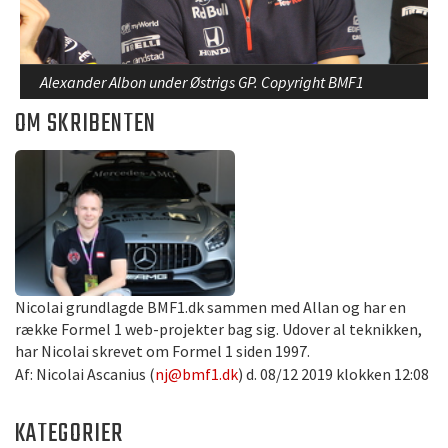
Alexander Albon under Østrigs GP. Copyright BMF1
OM SKRIBENTEN
Nicolai grundlagde BMF1.dk sammen med Allan og har en
række Formel 1 web-projekter bag sig. Udover al teknikken,
har Nicolai skrevet om Formel 1 siden 1997.
Af: Nicolai Ascanius (
nj@bmf1.dk
) d. 08/12 2019 klokken 12:08
KATEGORIER