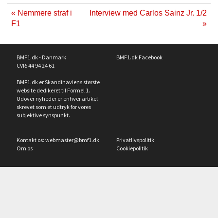
« Nemmere straf i
Interview med Carlos Sainz Jr. 1/2
F1
»
BMF1.dk - Danmark
BMF1.dk Facebook
CVR: 44 94 24 61
BMF1.dk er Skandinaviens største
website dedikeret til Formel 1.
Udover nyheder er enhver artikel
skrevet som et udtryk for vores
subjektive synspunkt.
Kontakt os:
webmaster@bmf1.dk
Privatlivspolitik
Om os
Cookiepolitik