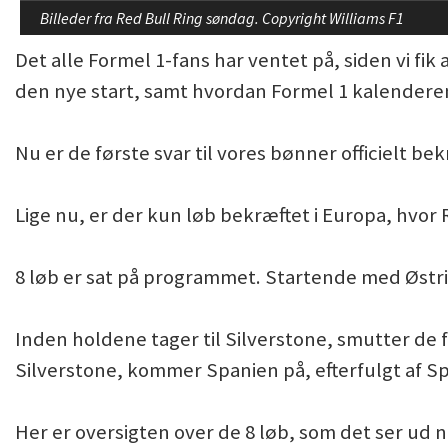
Billeder fra Red Bull Ring søndag. Copyright Williams F1
Det alle Formel 1-fans har ventet på, siden vi fik 
den nye start, samt hvordan Formel 1 kalenderen 
Nu er de første svar til vores bønner officielt bek
Lige nu, er der kun løb bekræftet i Europa, hvor R
8 løb er sat på programmet. Startende med Østrigs
Inden holdene tager til Silverstone, smutter de f
Silverstone, kommer Spanien på, efterfulgt af Spa
Her er oversigten over de 8 løb, som det ser ud n