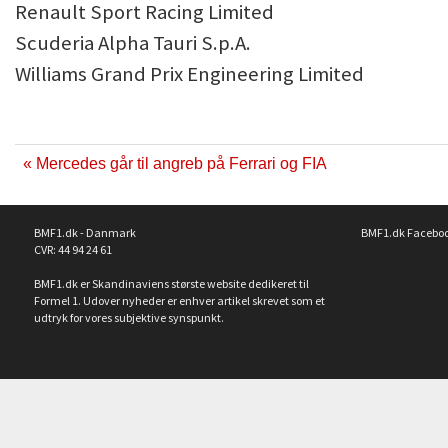
Renault Sport Racing Limited
Scuderia Alpha Tauri S.p.A.
Williams Grand Prix Engineering Limited
« Mercedes går til angreb på Ferrari og FIA
BMF1.dk - Danmark
BMF1.dk Facebo
CVR: 44 94 24 61
BMF1.dk er Skandinaviens største website dedikeret til
Formel 1. Udover nyheder er enhver artikel skrevet som et
udtryk for vores subjektive synspunkt.