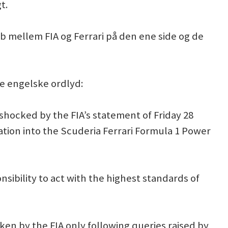
t.
øb mellem FIA og Ferrari på den ene side og de
le engelske ordlyd:
hocked by the FIA’s statement of Friday 28
ation into the Scuderia Ferrari Formula 1 Power
nsibility to act with the highest standards of
ken by the FIA only following queries raised by