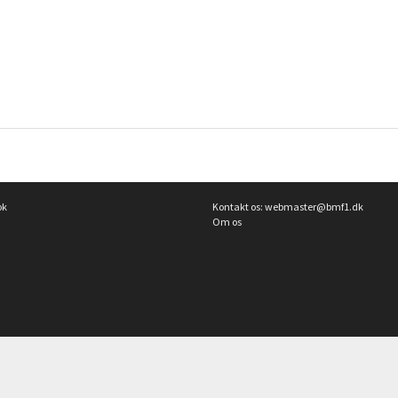
ok
Kontakt os:
webmaster@bmf1.dk
Om os