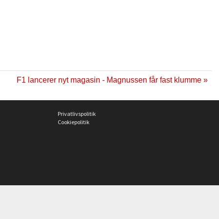
F1 lancerer nyt magasin - Magnussen får fast klumme »
Privatlivspolitik
Cookiepolitik