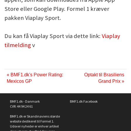
Store eller Google Play. Formel 1 kræver
pakken Viaplay Sport.
Du kan få Viaplay Sport via dette link:
Viaplay
tilmelding
v
« BMF1.dk's Power Rating:
Optakt til Brasiliens
Mexicos GP
Grand Prix »
BMF1.dk - Danmark
BMF1.dk Facebook
CVR: 44 94 24 61
BMF1.dk er Skandinaviens største
website dedikeret til Formel 1.
Udover nyheder er enhver artikel